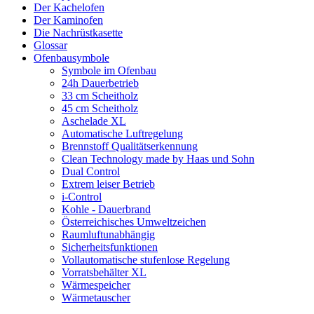
Der Kachelofen
Der Kaminofen
Die Nachrüstkasette
Glossar
Ofenbausymbole
Symbole im Ofenbau
24h Dauerbetrieb
33 cm Scheitholz
45 cm Scheitholz
Aschelade XL
Automatische Luftregelung
Brennstoff Qualitätserkennung
Clean Technology made by Haas und Sohn
Dual Control
Extrem leiser Betrieb
i-Control
Kohle - Dauerbrand
Österreichisches Umweltzeichen
Raumluftunabhängig
Sicherheitsfunktionen
Vollautomatische stufenlose Regelung
Vorratsbehälter XL
Wärmespeicher
Wärmetauscher