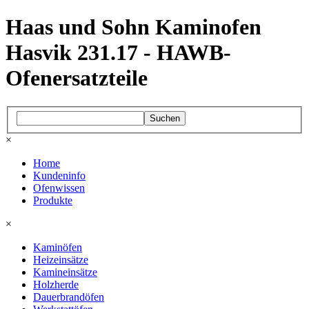
Haas und Sohn Kaminofen
Hasvik 231.17 - HAWB-
Ofenersatzteile
Suchen
×
Home
Kundeninfo
Ofenwissen
Produkte
×
Kaminöfen
Heizeinsätze
Kamineinsätze
Holzherde
Dauerbrandöfen