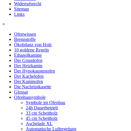
Widerrufsrecht
Sitemap
Links
×
Ofenwissen
Brennstoffe
Ökobilanz von Holz
10 goldene Regeln
Ethanolkamine
Der Grundofen
Der Heizkamin
Der Hypokaustenofen
Der Kachelofen
Der Kaminofen
Die Nachrüstkasette
Glossar
Ofenbausymbole
Symbole im Ofenbau
24h Dauerbetrieb
33 cm Scheitholz
45 cm Scheitholz
Aschelade XL
Automatische Luftregelung