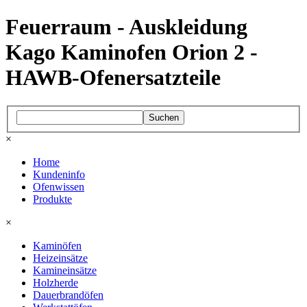
Feuerraum - Auskleidung
Kago Kaminofen Orion 2 -
HAWB-Ofenersatzteile
Suchen
×
Home
Kundeninfo
Ofenwissen
Produkte
×
Kaminöfen
Heizeinsätze
Kamineinsätze
Holzherde
Dauerbrandöfen